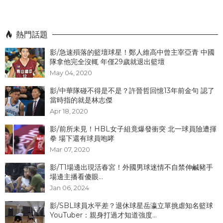
熱門話題
影/急速殞落的籃壇球星！鄭人維高中曾主宰亞青 中國
隊拿他完全沒輒 年僅29歲就退出籃壇
May 04, 2020
影/中華隊碰不得是不是？許晉哲回憶13年前金句 認了
當時指的就是林志傑
Apr 18, 2020
影/前所未見！HBL女子組竟爆發衝突 北一球員險遭揮
拳 場下還有球員咆哮
Mar 07, 2020
影/T1場邊出現活春宮！外國男球迷情不自禁伸鹹豬手
場邊主播看傻眼...
Jan 06, 2024
影/SBL球員水平差？退休球星岳瀛立單挑虐知名籃球
YouTuber：親身打過才知道強度...