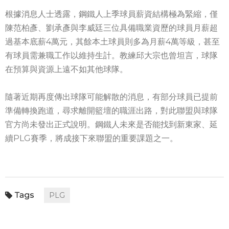
根據消息人士透露，鋼鐵人上季球員薪資結構極為緊縮，僅
陳范柏彥、劉承彥與李威廷三位具備職業資歷的球員月薪超
過基本底薪4萬元，其餘本土球員則多為月薪4萬等級，甚至
有球員需兼職工作以維持生計。教練邱大宗也曾坦言，球隊
在預算與資源上遠不如其他球隊。
隨著近期再度傳出球隊可能解散的消息，有部分球員已提前
準備轉換跑道，尋求離開籃壇的職涯出路，對此聯盟與球隊
官方尚未發出正式說明。鋼鐵人未來是否能找到新東家、延
續PLG賽季，將成接下來聯盟的重要課題之一。
PLG