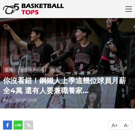
籃球
台籃RUMOR
PLG
你沒看錯！鋼鐵人上季這幾位球員月薪
全4萬 還有人要兼職養家...
By Q Jul 07, 2025