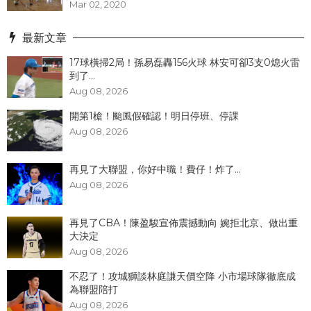
Mar 02, 2020
最新文章
17球橫掃2局！孫易磊轟156火球 林安可卻3支0熄火雷
到了...
Aug 08, 2026
開第1槍！颱風假確認！明日停班、停課
Aug 08, 2026
再見了大聯盟，你好中職！費仔！炸了...
Aug 08, 2026
再見了CBA！陳盈駿宣佈震撼動向 婉拒北京、做出重
大決定
Aug 08, 2026
不忍了！攻城獅談林庭謙天價空降 小市場球隊徹底成
為聯盟陪打
Aug 08, 2026