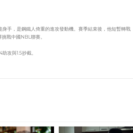
現全能身手，是鋼鐵人倚重的進攻發動機。賽季結束後，他短暫轉戰
挑戰中國NBL聯賽。
4助攻與1.5抄截。