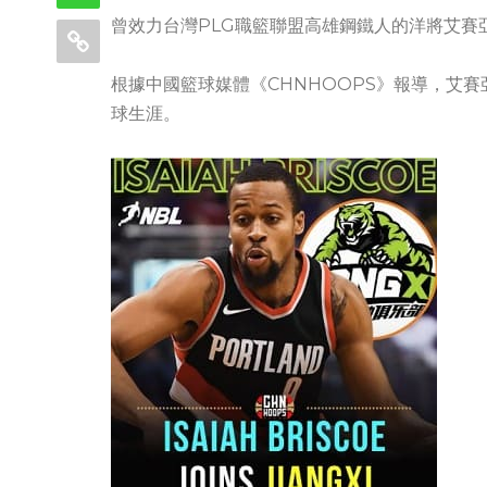
曾效力台灣PLG職籃聯盟高雄鋼鐵人的洋將艾賽
根據中國籃球媒體《CHNHOOPS》報導，艾
球生涯。