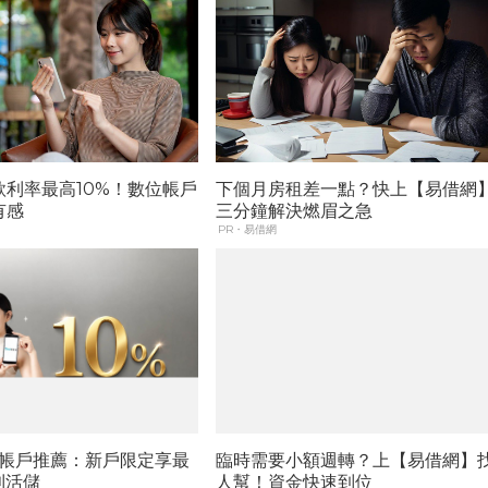
款利率最高10%！數位帳戶
下個月房租差一點？快上【易借網
有感
三分鐘解決燃眉之急
PR・易借網
位帳戶推薦：新戶限定享最
臨時需要小額週轉？上【易借網】
利活儲
人幫！資金快速到位