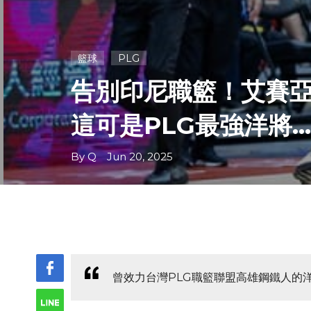
籃球
PLG
告別印尼職籃！艾賽亞
這可是PLG最強洋將...
By Q Jun 20, 2025
曾效力台灣PLG職籃聯盟高雄鋼鐵人的