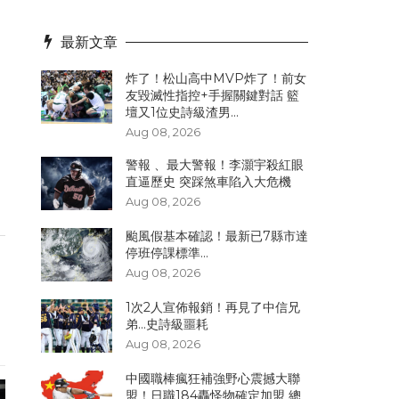
最新文章
炸了！松山高中MVP炸了！前女
友毀滅性指控+手握關鍵對話 籃
壇又1位史詩級渣男...
Aug 08, 2026
警報 、最大警報！李灝宇殺紅眼
直逼歷史 突踩煞車陷入大危機
Aug 08, 2026
颱風假基本確認！最新已7縣市達
停班停課標準...
Aug 08, 2026
1次2人宣佈報銷！再見了中信兄
弟...史詩級噩耗
Aug 08, 2026
中國職棒瘋狂補強野心震撼大聯
盟！日職184轟怪物確定加盟 總