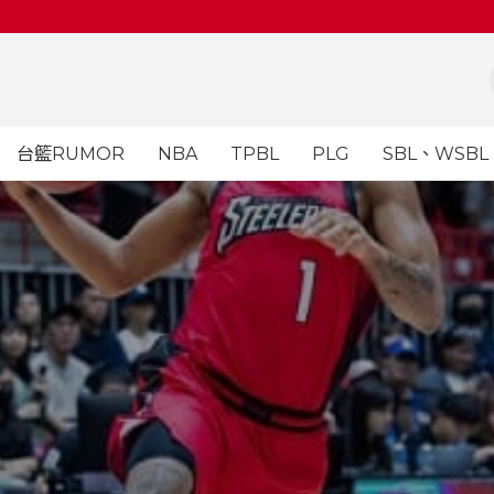
台籃RUMOR
NBA
TPBL
PLG
SBL、WSBL