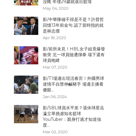
沒輒 年僅29歲就退出籃壇
May 04, 2020
影/中華隊碰不得是不是？許晉哲
回憶13年前金句 認了當時指的就
是林志傑
Apr 18, 2020
影/前所未見！HBL女子組竟爆發
衝突 北一球員險遭揮拳 場下還有
球員咆哮
Mar 07, 2020
影/T1場邊出現活春宮！外國男球
迷情不自禁伸鹹豬手 場邊主播看
傻眼...
Jan 06, 2024
影/SBL球員水平差？退休球星岳
瀛立單挑虐知名籃球
YouTuber：親身打過才知道強
度...
Mar 02, 2020