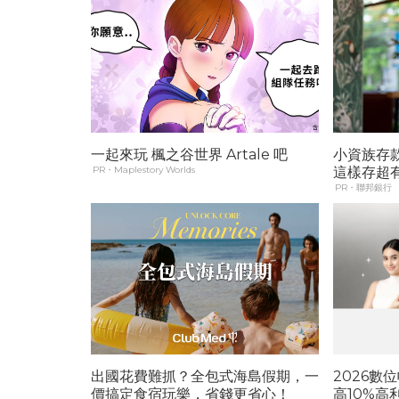
一起來玩 楓之谷世界 Artale 吧
小資族存
PR・Maplestory Worlds
這樣存超
PR・聯邦銀行
出國花費難抓？全包式海島假期，一
2026數
價搞定食宿玩樂，省錢更省心！
高10%高