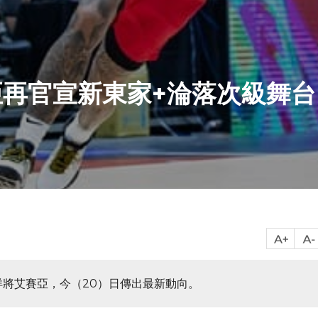
再官宣新東家+淪落次級舞台
洋將艾賽亞，今（20）日傳出最新動向。