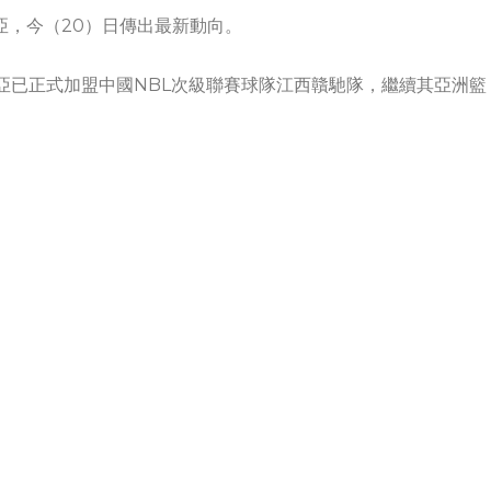
亞，今（20）日傳出最新動向。
賽亞已正式加盟中國NBL次級聯賽球隊江西贛馳隊，繼續其亞洲籃