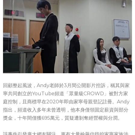
回顧整起風波，Andy老師於3月間公開影片控訴，稱其與家
寧共同創立的YouTube頻道「眾量級CROWD」被對方家
庭控制，且商標早在2020年即由家寧母親登記註冊。Andy
指出，頻道收入多年未曾透明，他本身僅領固定薪資與部分
獎金，十年間僅獲695萬元，質疑遭剝奪經營權與分潤。
該事件引發廣大網友關注，更有大量檢舉信指控家寧家族涉