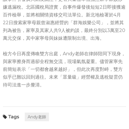
嫌逃漏稅。北區國稅局證實，自事件爆發後短短2日即接獲逾
百件檢舉，並將相關情資移交司法單位。新北地檢署於4月
22日搜索家寧母親曾淑惠經營的「群海娛樂公司」，並將其
列為被告，家寧及其家人共9人被約談，最終分別以3萬至20
萬元交保，其中家寧母與妹妹遭限制出境、出海。
檢方今日再度傳喚雙方出庭，Andy老師在律師陪同下現身，
與家寧擦身而過卻全程無交流，現場氣氛凝重。儘管家寧先
前簡短表示「一切都會越來越好」，但此次再度對峙，雙方
似乎已難以回到過往。未來「眾量級」經營權及逃稅疑雲仍
待司法進一步釐清。
Andy老師