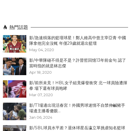
熱門話題
影/急速殞落的籃壇球星！鄭人維高中曾主宰亞青 中國
隊拿他完全沒輒 年僅29歲就退出籃壇
May 04, 2020
影/中華隊碰不得是不是？許晉哲回憶13年前金句 認了
當時指的就是林志傑
Apr 18, 2020
影/前所未見！HBL女子組竟爆發衝突 北一球員險遭揮
拳 場下還有球員咆哮
Mar 07, 2020
影/T1場邊出現活春宮！外國男球迷情不自禁伸鹹豬手
場邊主播看傻眼...
Jan 06, 2024
影/SBL球員水平差？退休球星岳瀛立單挑虐知名籃球