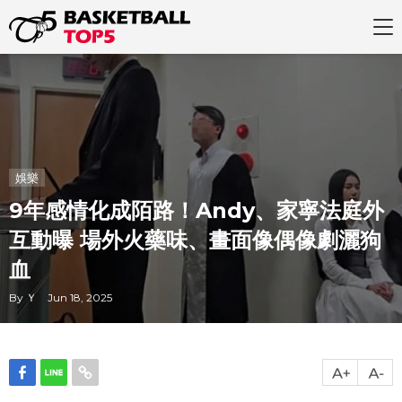
娛樂
9年感情化成陌路！Andy、家寧法庭外
互動曝 場外火藥味、畫面像偶像劇灑狗
血
By Ｙ Jun 18, 2025