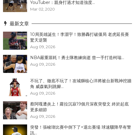
YouTuber：親身打過才知道強度...
Mar 02, 2020
最新文章
10局英雄誕生！李灝宇！致勝轟打破僵局 老虎延長賽
驚天逆襲
Aug 09, 2026
NBA嚴重噩耗！勇士隊教練病逝 曾一手打造柯瑞...
Aug 09, 2026
不玩了、徹底不玩了！攻城獅核心洋將被台新戰神挖牆
角 威森氣到跳腳...
Aug 09, 2026
蔡阿嘎遭炎上！蘿拉沉寂19個月深夜突發文 終於起底
更多細節
Aug 09, 2026
突發！張峻瑋比賽中倒下了+退出賽場 球速驟降早有警
訊...