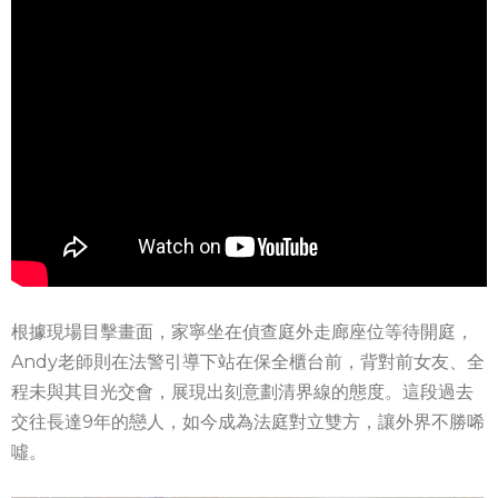
根據現場目擊畫面，家寧坐在偵查庭外走廊座位等待開庭，
Andy老師則在法警引導下站在保全櫃台前，背對前女友、全
程未與其目光交會，展現出刻意劃清界線的態度。這段過去
交往長達9年的戀人，如今成為法庭對立雙方，讓外界不勝唏
噓。