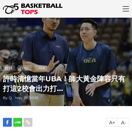
籃球
TPBL
UBA
許時清憶當年UBA！師大黃金陣容只有
打這2校會出力打...
By Q May 29, 2025