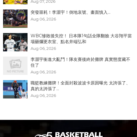
Aug 07, 2026
突發噩耗！李灝宇！倒地哀號、畫面慎入...
Aug 06, 2026
WBC慘敗後失控！ 日本隊1句話全隊翻臉 大谷翔平當
場砸爛更衣室、點名井端弘和
Aug 06, 2026
李灝宇衝進大亂鬥！隊友賽後終於攤牌 真實態度藏不
住了
Aug 06, 2026
職籃教練攤牌！全面封殺波波卡原因曝光 太誇張了、
真的太誇張了...
Aug 06, 2026