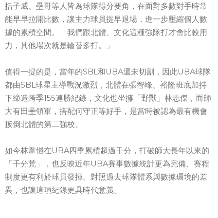
括子威、壘哥等人皆為球隊得分要角，在面對多數對手時常
能早早拉開比數，讓主力球員提早退場，進一步壓縮個人數
據的累積空間。「我們跟北體、文化這種強隊打才會比較用
力，其他場次就是輪替多打。」
值得一提的是，當年的SBL和UBA還未切割，因此UBA球隊
都由SBL球星主導戰況激烈，北體在張智峰、裕隆班底加持
下締造跨季155連勝紀錄，文化也坐擁「野獸」林志傑，而師
大有田壘領軍，搭配何守正等好手，是當時被認為最有機會
扳倒北體的第二強校。
如今林韋愷在UBA四季累積超過千分，打破師大長年以來的
「千分荒」，也反映近年UBA賽事數據統計更為完備、賽程
制度更有利於球員發揮。對照過去球隊體系與數據環境的差
異，也讓這項紀錄更具時代意義。