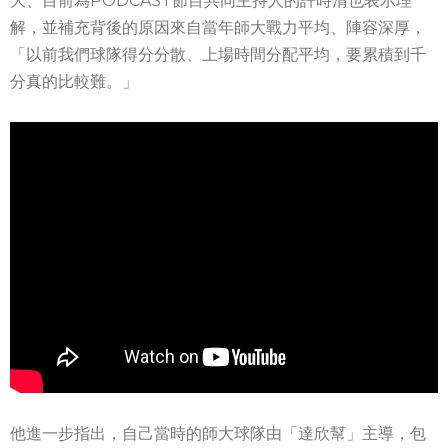
大、目前為PODCAST節目共同主持人的許時清也表示理
解，並補充背後的原因來自當年師大戰力平均、陣容深厚，
「以前我們球隊得分分散、上場時間分配平均，要累積到千
分真的比較難。」
他進一步指出，自己當時的師大球隊由「達欣幫」主導，包