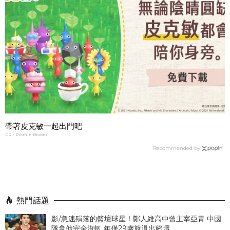
帶著皮克敏一起出門吧
PR・Pikmin Bloom
Recommended by
熱門話題
影/急速殞落的籃壇球星！鄭人維高中曾主宰亞青 中國
隊拿他完全沒輒 年僅29歲就退出籃壇