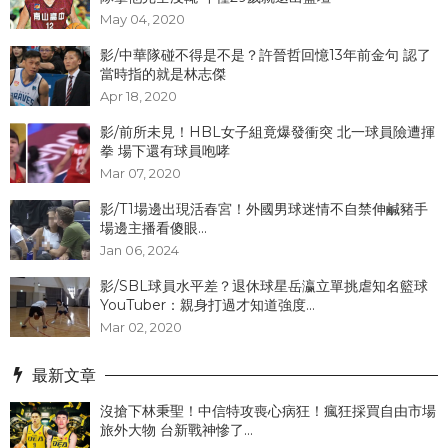
May 04, 2020
影/中華隊碰不得是不是？許晉哲回憶13年前金句 認了
當時指的就是林志傑
Apr 18, 2020
影/前所未見！HBL女子組竟爆發衝突 北一球員險遭揮
拳 場下還有球員咆哮
Mar 07, 2020
影/T1場邊出現活春宮！外國男球迷情不自禁伸鹹豬手
場邊主播看傻眼...
Jan 06, 2024
影/SBL球員水平差？退休球星岳瀛立單挑虐知名籃球
YouTuber：親身打過才知道強度...
Mar 02, 2020
最新文章
沒搶下林秉聖！中信特攻喪心病狂！瘋狂採買自由市場
旅外大物 台新戰神慘了...