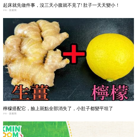
起床就先做件事，沒三天小腹就不見了! 肚子一天天變小！
PR・新素簡
檸檬搭配它，臉上斑點全部消失了，小肚子都變平坦了
PR・新素簡