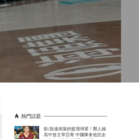
熱門話題
影/急速殞落的籃壇球星！鄭人維
高中曾主宰亞青 中國隊拿他完全