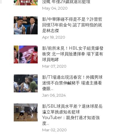
沒輒 年僅29歲就退出籃壇
May 04, 2020
影/中華隊碰不得是不是？許晉哲
回憶13年前金句 認了當時指的就
是林志傑
Apr 18, 2020
影/前所未見！HBL女子組竟爆發
衝突 北一球員險遭揮拳 場下還有
球員咆哮
Mar 07, 2020
影/T1場邊出現活春宮！外國男球
迷情不自禁伸鹹豬手 場邊主播看
傻眼...
Jan 06, 2024
影/SBL球員水平差？退休球星岳
瀛立單挑虐知名籃球
YouTuber：親身打過才知道強
度...
Mar 02, 2020