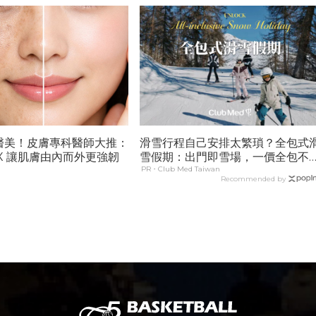
醫美！皮膚專科醫師大推：
滑雪行程自己安排太繁瑣？全包式
X 讓肌膚由內而外更強韌
雪假期：出門即雪場，一價全包不
預算爆表！
PR・Club Med Taiwan
Recommended by