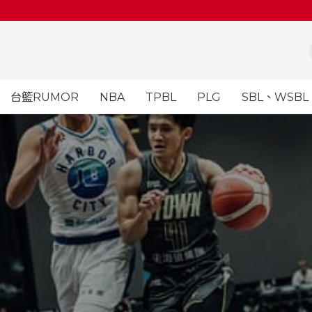
台籃RUMOR
NBA
TPBL
PLG
SBL、WSBL