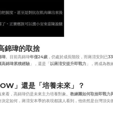
高錦瑋的取捨
錦瑋
。目前高錦瑋
年僅24歲
，仍處於成長階段，而蔣淯安則已
33
讓高錦瑋累積經驗
」，還是「
以蔣淯安提升即戰力
」，將成為教
NOW」還是「培養未來」？
遠來看，高錦瑋仍是未來主力培養對象。
教練團如何取捨即戰力
終決定如何，蔣淯安本季的表現都讓人看到，他依然是台灣頂尖