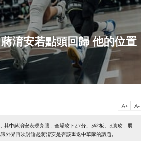
蔣淯安若點頭回歸 他的位置
海神，其中蔣淯安表現亮眼，全場攻下27分、3籃板、3助攻，展
也讓外界再次討論起蔣淯安是否該重返中華隊的議題。