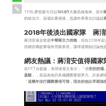
TPBL夢想家今日以
101:87
大勝高雄海神，其中
的統治力。這場比賽過後，也讓外界再次討論起
2018年後淡出國家隊 蔣
蔣淯安過去曾是
中華隊主力控衛
，但自2018年
持續在職籃賽場有亮眼表現，讓球迷開始討論他
網友熱議：蔣淯安值得國家
在PTT台籃版，有球迷發文表示：「
小安的控場
盈駿
」，並認為他仍具備國際賽競爭力。許多網
「
這幾年沒打國際賽很可惜，現在的他比早期強