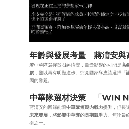
年齡與發展考量 蔣淯安與
若中華隊選擇徵召蔣淯安，最受影響的可能是
高
歲
，難以再有明顯進步。究竟國家隊應該選擇「
團的難題。
中華隊選材決策 「WIN 
蔣淯安的回歸能讓
中華隊短期內戰力提升
，但長
未來發展，將影響中華隊的長期競爭力
。無論最
衛之一。