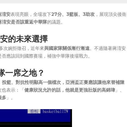
蔣淯安
表現亮眼，全場攻下
27分、3籃板、3助攻
，展現頂尖後衛
蔣淯安是否該重返中華隊
的議題。
淯安的未來選擇
起多次婉拒徵召，近年來
與國家隊關係漸行漸遠
。不過隨著蔣淯安
是否應該回到國際賽場，補強中華隊後場戰力。
隊一席之地？
、投籃、對抗性明顯高一個檔次，亞洲盃正賽應該讓他來替補陳
友也表示：「
健康狀況允許的話，他就是更強壯版的高錦瑋
」、
很多
」。