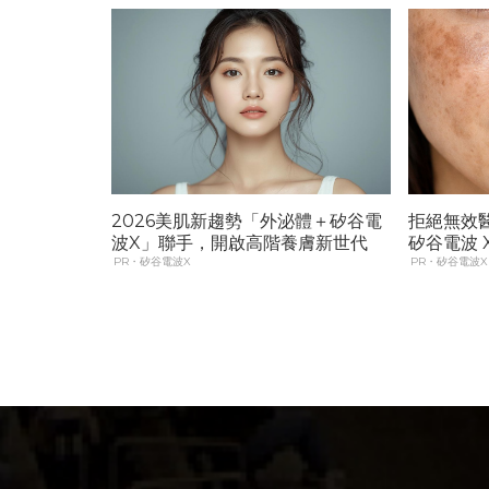
2026美肌新趨勢「外泌體＋矽谷電
拒絕無效
波X」聯手，開啟高階養膚新世代
矽谷電波 
PR・矽谷電波X
PR・矽谷電波X