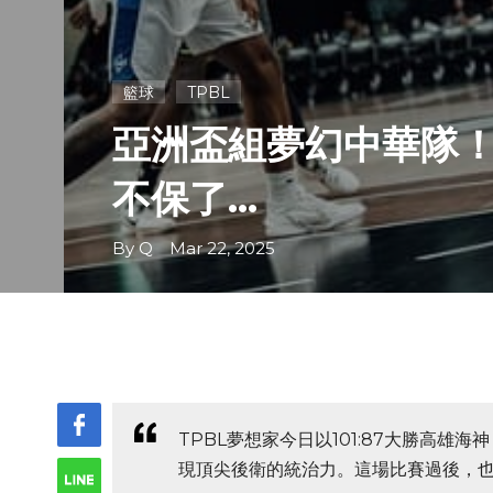
籃球
TPBL
亞洲盃組夢幻中華隊！
不保了...
By Q Mar 22, 2025
TPBL夢想家今日以101:87大勝高雄
現頂尖後衛的統治力。這場比賽過後，