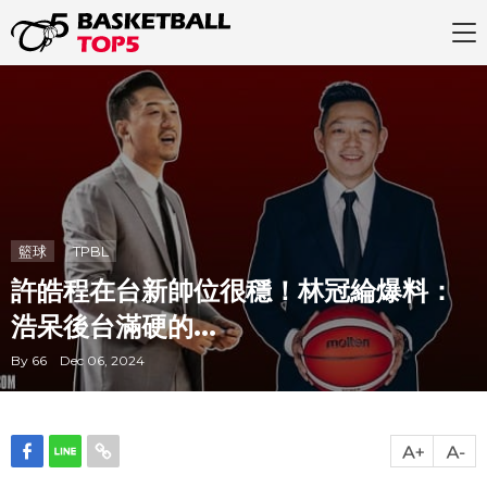
籃球
TPBL
許皓程在台新帥位很穩！林冠綸爆料：
浩呆後台滿硬的...
By 66 Dec 06, 2024