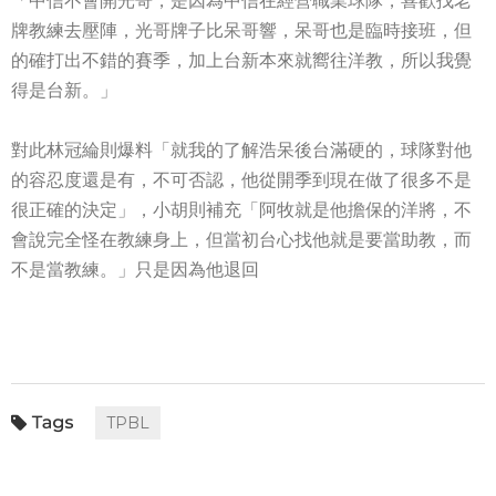
「中信不會開光哥，是因為中信在經營職業球隊，喜歡找老
牌教練去壓陣，光哥牌子比呆哥響，呆哥也是臨時接班，但
的確打出不錯的賽季，加上台新本來就嚮往洋教，所以我覺
得是台新。」
對此林冠綸則爆料「就我的了解浩呆後台滿硬的，球隊對他
的容忍度還是有，不可否認，他從開季到現在做了很多不是
很正確的決定」，小胡則補充「阿牧就是他擔保的洋將，不
會說完全怪在教練身上，但當初台心找他就是要當助教，而
不是當教練。」只是因為他退回
TPBL