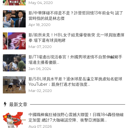
May 04, 2020
影/中華隊碰不得是不是？許晉哲回憶13年前金句 認了
當時指的就是林志傑
Apr 18, 2020
影/前所未見！HBL女子組竟爆發衝突 北一球員險遭揮
拳 場下還有球員咆哮
Mar 07, 2020
影/T1場邊出現活春宮！外國男球迷情不自禁伸鹹豬手
場邊主播看傻眼...
Jan 06, 2024
影/SBL球員水平差？退休球星岳瀛立單挑虐知名籃球
YouTuber：親身打過才知道強度...
Mar 02, 2020
最新文章
中國職棒瘋狂補強野心震撼大聯盟！日職184轟怪物確
定加盟 總計7大咖確認空降、衝擊亞洲版圖...
Aug 07, 2026