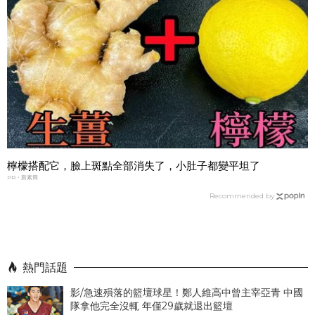
檸檬搭配它，臉上斑點全部消失了，小肚子都變平坦了
PR・新素簡
Recommended by
熱門話題
影/急速殞落的籃壇球星！鄭人維高中曾主宰亞青 中國
隊拿他完全沒輒 年僅29歲就退出籃壇