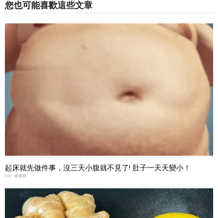
您也可能喜歡這些文章
起床就先做件事，沒三天小腹就不見了! 肚子一天天變小！
PR・新素簡