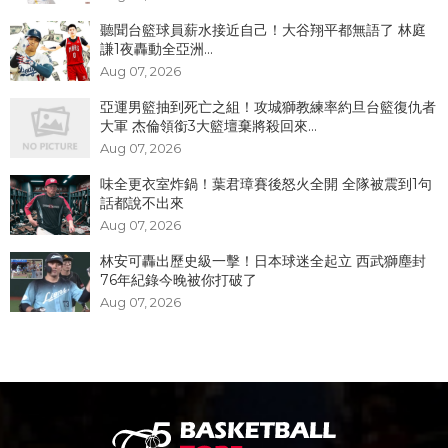
聽聞台籃球員薪水接近自己！大谷翔平都無語了 林庭
謙1夜轟動全亞洲...
Aug 07, 2026
亞運男籃抽到死亡之組！攻城獅教練率約旦台籃復仇者
大軍 杰倫領銜3大籃壇棄將殺回來...
Aug 07, 2026
味全更衣室炸鍋！葉君璋賽後怒火全開 全隊被震到1句
話都說不出來
Aug 07, 2026
林安可轟出歷史級一擊！日本球迷全起立 西武獅塵封
76年紀錄今晚被你打破了
Aug 07, 2026