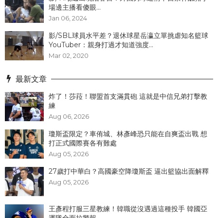
場邊主播看傻眼...
Jan 06, 2024
影/SBL球員水平差？退休球星岳瀛立單挑虐知名籃球
YouTuber：親身打過才知道強度...
Mar 02, 2020
最新文章
炸了！​莎菈！聯盟首支滿貫砲 這就是中信兄弟打擊教
練
Aug 06, 2026
瓊斯盃限定？車侑城、林彥峰恐只能在自爽盃出戰 想
打正式國際賽各有難處
Aug 05, 2026
27歲打中華白？高國豪空降瓊斯盃 逼出籃協出面解釋
Aug 05, 2026
王彥程打服三星教練！韓職從沒遇過這種投手 韓國亞