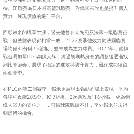
曾在亞洲籃球界展現實力，這一動向引發了日本球迷的期
待。B1聯賽為日本最高籃球聯賽，對鐵米來說也是提升個人
實力、展現價值的絕佳平台。
回顧鐵米的職業生涯，過去他曾在立陶宛及法國一級聯賽征
戰，但整體表現都相當一般，21-22賽季他效力於法國聯賽，
場均僅9.1分與3.4籃板，並未成為主力球員。2022年，他轉
戰台灣加盟PLG鋼鐵人隊，經過初期熱身賽的調整後逐漸找
到比賽節奏，展現了穩定的進攻與防守實力，最終成功續留
兩個賽季。
在PLG的第二個賽季，鐵米更展現出強勁的場上表現，平均
每場可貢獻20.5分、10.9籃板、2次助攻及1.1次抄截，成為鋼
鐵人戰力的支柱之一，可惜球隊戰績不佳，季外鐵米並未得
到續留的機會。