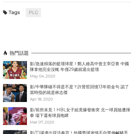
PLG
熱門話題
影/急速殞落的籃壇球星！鄭人維高中曾主宰亞青 中國
隊拿他完全沒輒 年僅29歲就退出籃壇
May 04, 2020
影/中華隊碰不得是不是？許晉哲回憶13年前金句 認了
當時指的就是林志傑
Apr 18, 2020
影/前所未見！HBL女子組竟爆發衝突 北一球員險遭揮
拳 場下還有球員咆哮
Mar 07, 2020
影/T1場邊出現活春宮！外國男球迷情不自禁伸鹹豬手