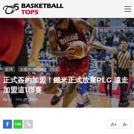
籃球
台籃RUMOR
PLG
正式簽約加盟！鐵米正式放棄PLG 遠走
加盟這1聯賽
By Q Oct 28, 2024