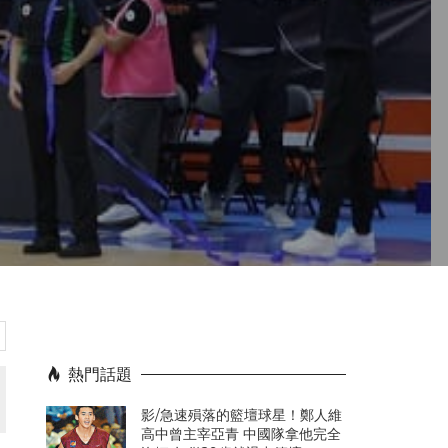
熱門話題
影/急速殞落的籃壇球星！鄭人維
高中曾主宰亞青 中國隊拿他完全