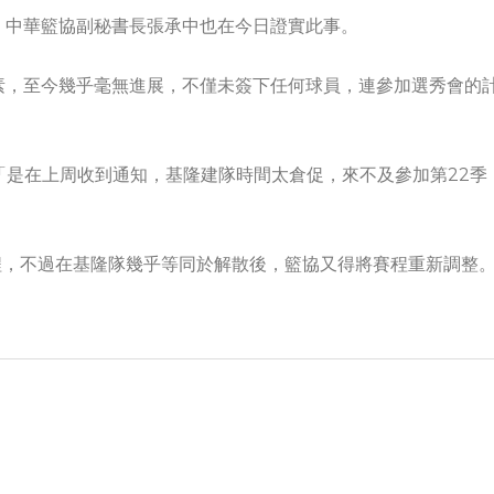
，中華籃協副秘書長張承中也在今日證實此事。
素，至今幾乎毫無進展，不僅未簽下任何球員，連參加選秀會的
「是在上周收到通知，基隆建隊時間太倉促，來不及參加第22季
賽程，不過在基隆隊幾乎等同於解散後，籃協又得將賽程重新調整