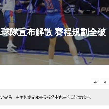
L球隊宣布解散 賽程規劃全破
確定破局，中華籃協副秘書長張承中也在今日證實此事。