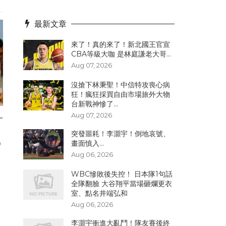
最新文章
來了！真的來了！新北國王官宣
CBA等級大咖 是林庭謙老大哥...
Aug 07, 2026
沒搶下林秉聖！中信特攻喪心病
狂！瘋狂採買自由市場旅外大物
台新戰神慘了...
Aug 07, 2026
一
突發噩耗！李灝宇！倒地哀號、
畫面慎入...
Aug 06, 2026
WBC慘敗後失控！ 日本隊1句話
全隊翻臉 大谷翔平當場砸爛更衣
室、點名井端弘和
Aug 06, 2026
李灝宇衝進大亂鬥！隊友賽後終