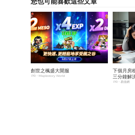
您也可能喜歡這些文章
創世之楓盛大開服
下個月房
PR・Maplestory World
三分鐘解
PR・易借網