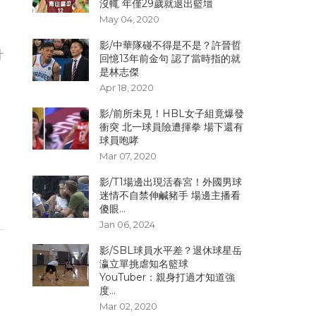
沒輒 年僅29歲就退出籃壇
May 04, 2020
影/中華隊碰不得是不是？許晉哲
計
回憶13年前金句 認了當時指的就
是林志傑
Apr 18, 2020
影/前所未見！HBL女子組竟爆發
衝突 北一球員險遭揮拳 場下還有
球員咆哮
Mar 07, 2020
。
影/T1場邊出現活春宮！外國男球
迷情不自禁伸鹹豬手 場邊主播看
傻眼...
Jan 06, 2024
影/SBL球員水平差？退休球星岳
瀛立單挑虐知名籃球
YouTuber：親身打過才知道強
度...
Mar 02, 2020