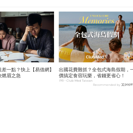
租差一點？快上【易借網】
出國花費難抓？全包式海島假期，
決燃眉之急
價搞定食宿玩樂，省錢更省心！
PR・Club Med Taiwan
Recommended by