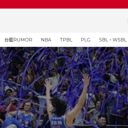
台籃RUMOR
NBA
TPBL
PLG
SBL、WSBL