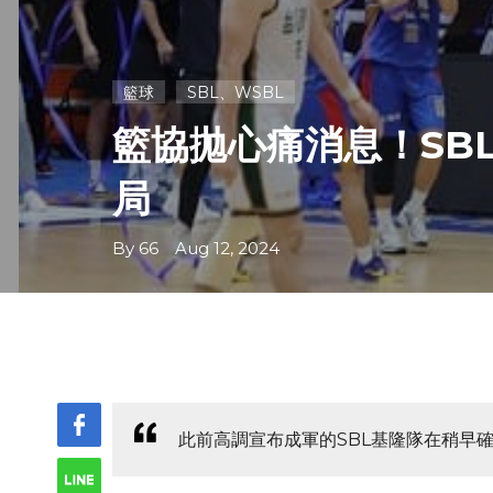
籃球
SBL、WSBL
籃協拋心痛消息！SB
局
By 66 Aug 12, 2024
此前高調宣布成軍的SBL基隆隊在稍早