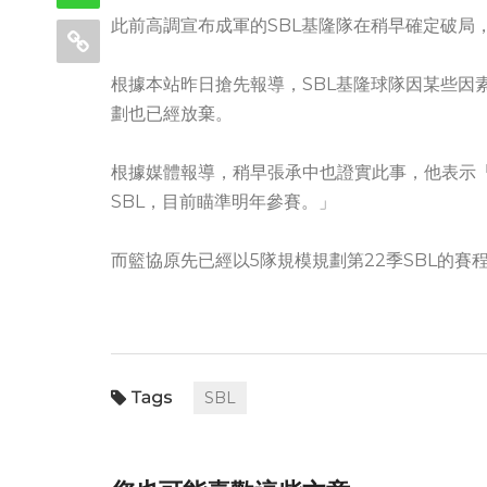
此前高調宣布成軍的SBL基隆隊在稍早確定破局
根據本站昨日搶先報導，SBL基隆球隊因某些因
劃也已經放棄。
根據媒體報導，稍早張承中也證實此事，他表示
SBL，目前瞄準明年參賽。」
而籃協原先已經以5隊規模規劃第22季SBL的
SBL