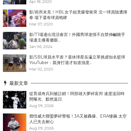
Apr 18, 2020
影/前所未見！HBL女子組竟爆發衝突 北一球員險遭揮
拳 場下還有球員咆哮
Mar 07, 2020
影/T1場邊出現活春宮！外國男球迷情不自禁伸鹹豬手
場邊主播看傻眼...
Jan 06, 2024
影/SBL球員水平差？退休球星岳瀛立單挑虐知名籃球
YouTuber：親身打過才知道強度...
Mar 02, 2020
最新文章
從育成奇兵到被註銷！阿部雄大夢碎富邦 速度送回時
間曝光、黯然返日
Aug 09, 2026
鄧愷威大聯盟夢碎警報！3A又被轟爆、ERA慘飆 太空
人已失去耐心
Aug 09, 2026