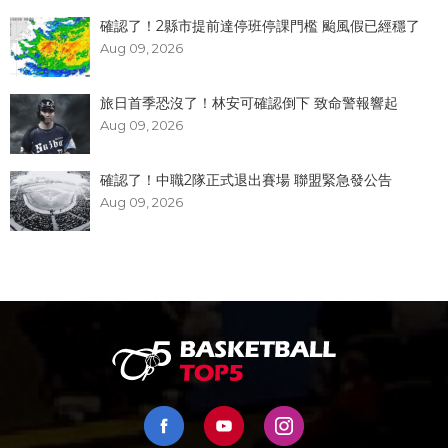
確認了！2縣市提前達停班停課門檻 颱風假已經穩了
Aug 09, 2026
旅日首季恐沒了！林安可確認倒下 致命警報響起
Aug 09, 2026
確認了！中職2隊正式退出賽場 聯盟緊急發公告
Aug 09, 2026