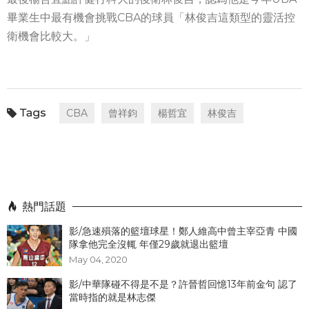
畢業生中最有機會挑戰CBA的球員「林俊吉這類型的靈活控
衛機會比較大。」
CBA
曾祥鈞
楊哲宜
林俊吉
熱門話題
影/急速殞落的籃壇球星！鄭人維高中曾主宰亞青 中國
隊拿他完全沒輒 年僅29歲就退出籃壇
May 04, 2020
影/中華隊碰不得是不是？許晉哲回憶13年前金句 認了
當時指的就是林志傑