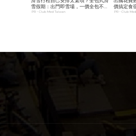
滑雪行程自己安排太繁瑣？全包式滑
出國花費
雪假期：出門即雪場，一價全包不怕
價搞定食
預算爆表！
PR・Club Med Taiwan
PR・Club Med