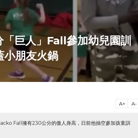
分「巨人」Fall參加幼兒園訓
蓋小朋友火鍋
cko Fall擁有230公分的傲人身高，日前他抽空參加孩童訓