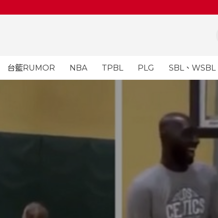
台籃RUMOR
NBA
TPBL
PLG
SBL、WSBL