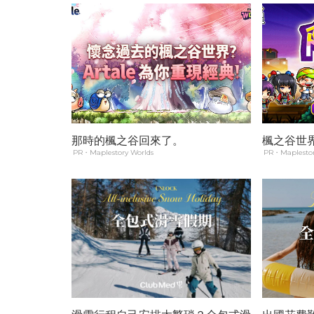
那時的楓之谷回來了。
楓之谷世界
PR・Maplestory Worlds
PR・Maplestor