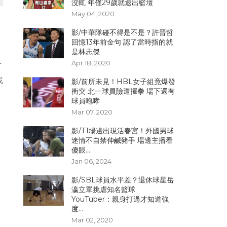
沒輒 年僅29歲就退出籃壇
May 04, 2020
影/中華隊碰不得是不是？許晉哲
回憶13年前金句 認了當時指的就
是林志傑
Apr 18, 2020
下
找
影/前所未見！HBL女子組竟爆發
衝突 北一球員險遭揮拳 場下還有
球員咆哮
Mar 07, 2020
影/T1場邊出現活春宮！外國男球
迷情不自禁伸鹹豬手 場邊主播看
傻眼...
Jan 06, 2024
影/SBL球員水平差？退休球星岳
瀛立單挑虐知名籃球
YouTuber：親身打過才知道強
度...
Mar 02, 2020