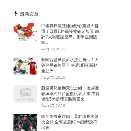
最新文章
中國職棒瘋狂補強野心震撼大聯
盟！日職184轟怪物確定加盟 總
計7大咖確認空降、衝擊亞洲版
圖...
Aug 07, 2026
聽聞台籃球員薪水接近自己！大
谷翔平都無語了 林庭謙1夜轟動
全亞洲...
Aug 07, 2026
亞運男籃抽到死亡之組！攻城獅
教練率約旦台籃復仇者大軍 杰倫
領銜3大籃壇棄將殺回來...
Aug 07, 2026
味全更衣室炸鍋！葉君璋賽後怒
火全開 全隊被震到1句話都說不
出來