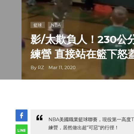
籃球
NBA
影/太欺負人！230公
練營 直接站在籃下怒
By RZ Mar 11, 2020
NBA美國職業籃球聯賽，現役第一高度Ta
練營，居然做出超"可惡"的行徑！