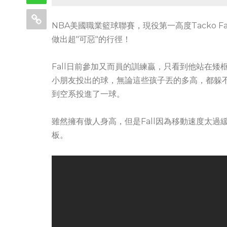
NBA美國職業籃球聯賽，現役第一高度Tacko 
做出超"可惡"的行徑！
Fall日前參加又而員的訓練贏，只看到他站在
小朋友投出的球，無論這些孩子丟的多高，都躲
到空系投進了一球。
雖然擁有傲人身高，但是Fall因為移動速度太過緩
板。