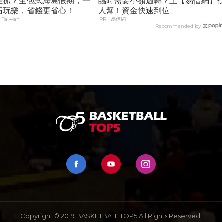
難抓？全包式海島假期，一
臨時需要小額週轉？上【易借網】
宿玩樂，省錢更省心！
人幫！資金快速到位
 Taiwan
PR・易借網
Recommended by
Copyright © 2019 BASKETBALL TOP5 All Rights Reserved.