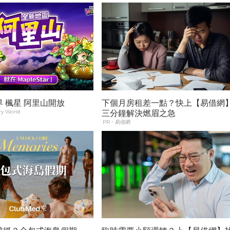
 楓星 阿里山開放
下個月房租差一點？快上【易借網
y World
三分鐘解決燃眉之急
PR・易借網