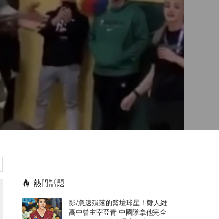
熱門話題
影/急速殞落的籃壇球星！鄭人維
高中曾主宰亞青 中國隊拿他完全