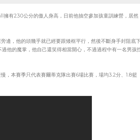
Fall擁有230公分的傲人身高，日前他抽空參加孩童訓練營，居然
矮框旁邊，他的頭幾乎就已經要跟矮框平行，然後不斷身手封阻底
不過他的魔掌，他自己還笑得相當開心，不過過程中有一名男孩
慢，本賽季只代表賽爾蒂克隊出賽6場比賽，場均3.2分、1.8籃