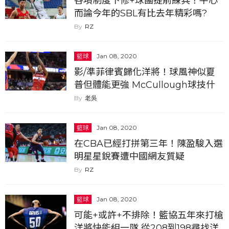
各項制度下修+球團提前練兵！平心
而論今年的SBL有比去年精彩嗎?
RZ
籃球
Jan 08, 2020
影/準菲律賓歸化洋將！球風神似夏
普但體能更強 McCullough球技什
麼水平
老吳
籃球
Jan 08, 2020
在CBA已經打拼第三年！陳盈駿入選
明星星銳賽遭中國網友質疑
RZ
籃球
Jan 08, 2020
可能+或許+不排除！籃協五年來打槍
洋將快能組一隊 從208到198尋找洋