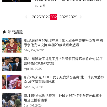
將之路越走越窄...
大麥
2825
2826
2827
2828
2829
熱門話題
影/急速殞落的籃壇球星！鄭人維高中曾主宰亞青 中國
隊拿他完全沒輒 年僅29歲就退出籃壇
May 04, 2020
影/中華隊碰不得是不是？許晉哲回憶13年前金句 認了
當時指的就是林志傑
Apr 18, 2020
影/前所未見！HBL女子組竟爆發衝突 北一球員險遭揮
拳 場下還有球員咆哮
Mar 07, 2020
影/T1場邊出現活春宮！外國男球迷情不自禁伸鹹豬手
場邊主播看傻眼...
Jan 06, 2024