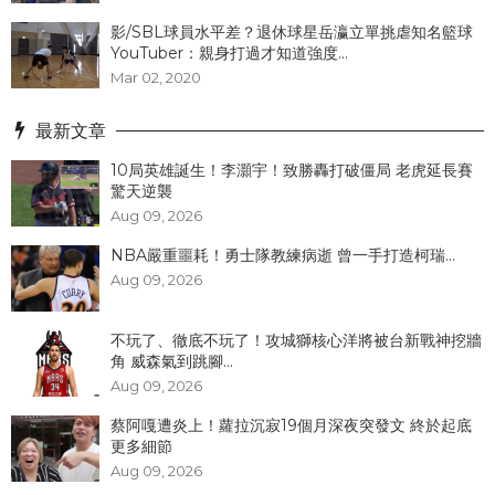
影/SBL球員水平差？退休球星岳瀛立單挑虐知名籃球
YouTuber：親身打過才知道強度...
Mar 02, 2020
最新文章
10局英雄誕生！李灝宇！致勝轟打破僵局 老虎延長賽
驚天逆襲
Aug 09, 2026
NBA嚴重噩耗！勇士隊教練病逝 曾一手打造柯瑞...
Aug 09, 2026
不玩了、徹底不玩了！攻城獅核心洋將被台新戰神挖牆
角 威森氣到跳腳...
Aug 09, 2026
蔡阿嘎遭炎上！蘿拉沉寂19個月深夜突發文 終於起底
更多細節
Aug 09, 2026