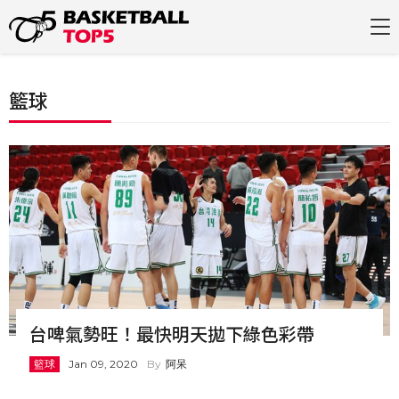
籃球
台啤氣勢旺！最快明天拋下綠色彩帶
籃球
Jan 09, 2020
阿呆