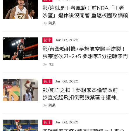
影/這就是王者風範！前NBA「王者
沙奎」退休後沒閒著 重返校園攻讀碩
士學位當學霸
阿呆
籃球
Jan 08, 2020
影/台灣噴射機+夢想航空聯手炸裂！
張宗憲砍21+2+5 夢想家3分逆轉澳門
戰狼
RZ
籃球
Jan 08, 2020
影/死亡之扣！夢想家杰倫禁區前一
步直接起飛扣倒戰狼禁區守護神...
阿呆
籃球
Jan 08, 2020