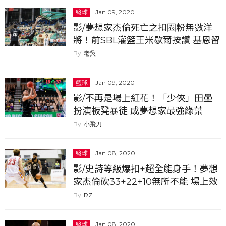
籃球
Jan 09, 2020
影/夢想家杰倫死亡之扣圈粉無數洋
將！前SBL灌籃王米歇爾按讚 基恩留
言：我的天啊
老吳
籃球
Jan 09, 2020
影/不再是場上紅花！「少俠」田壘
扮演板凳暴徒 成夢想家最強綠葉
小飛刀
籃球
Jan 08, 2020
影/史詩等級爆扣+超全能身手！夢想
家杰倫砍33+22+10無所不能 場上效
率值高達44...
RZ
籃球
Jan 08, 2020