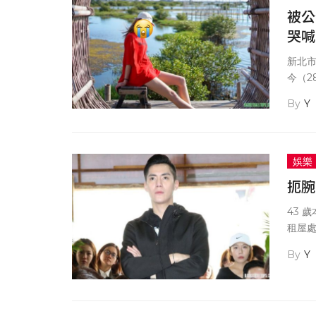
被公
哭喊
新北市
今（
臉部、
Y
傷勢
娛樂
扼腕
43 
租屋
在客
Y