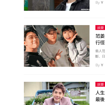
Y
娛樂
范姜
行徑
藝人
斷。
已被
Y
子」邱
姜彥
娛樂
人生
最後