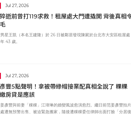
Jul 27, 2026
猝逝前曾打119求救！租屋處大門遭撬開 背後真相
毛
男星王凱（本名王建隆）於 26 日被鄰居發現陳屍於台北市大安區租屋處
年 43 歲。
Jul 27, 2026
彥豐5點聲明！拿被帶綠帽接業配真相全說了 粿粿
繳房貸是應該
范姜彥豐與前妻「粿粿」江瑋琳的婚變風波愈演愈烈。繼日前范姜彥豐拍
住處遭無預警出售、被迫緊急搬家，隨後遭粿粿委任律師出面打臉「分居
房貸且已通知 7 次」後，范姜彥豐於 27 日正式發表 5 點聲明強硬反擊
自己不僅有出資，尚未討回的款項更早已足夠支付 3 至 4 年的房貸，並