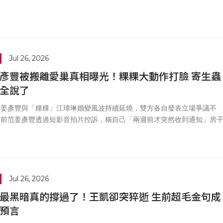
Jul 26, 2026
彥豐被搬離愛巢真相曝光！粿粿大動作打臉 寄生蟲
全說了
范姜彥豐與「粿粿」江瑋琳婚變風波持續延燒，雙方各自發表立場爭議不
日前范姜彥豐透過短影音拍片控訴，稱自己「兩週前才突然收到通知」房
賣掉，被迫要在短時間內匆促搬離住處，引起外界譁然。對此，粿粿與「
勝翊的委任律師高鳳英於今（26）日正式發表 5 點聲明澄清，重砲反駁
豐的說法與事實嚴重不符。
Jul 26, 2026
最黑暗真的撐過了！王凱卻突猝逝 生前超毛金句成
預言