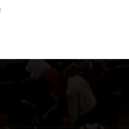
間
人
當