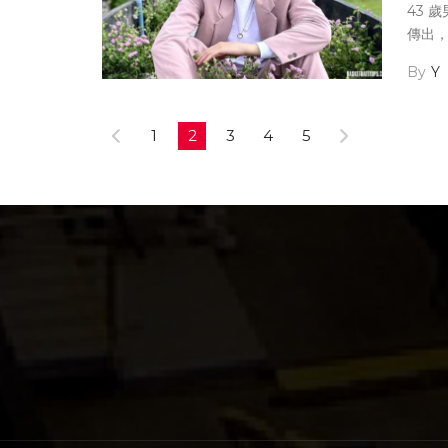
43 
傳出，
內接連
Y
創之下
生最
心疼
1
2
3
4
5