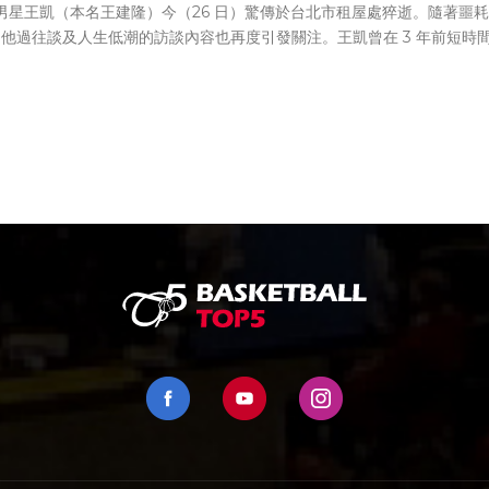
歲男星王凱（本名王建隆）今（26 日）驚傳於台北市租屋處猝逝。隨著噩耗
他過往談及人生低潮的訪談內容也再度引發關注。王凱曾在 3 年前短時
遭逢感情生變、臥床 20 多年的父親病逝，以及愛貓離世等接連打擊，重
不幸罹患憂鬱症，並接受長達 1 年半的心理諮商。他曾坦言那段時期是
黑暗的時刻，陷入「不期待快樂、不期待任何事情」的絕望狀態，令人相
。