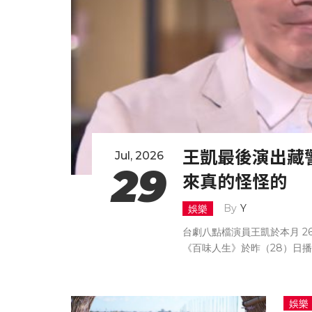
王凱最後演出藏
Jul, 2026
29
來真的怪怪的
Y
娛樂
台劇八點檔演員王凱於本月 2
《百味人生》於昨（28）日
母親撂下重話：「妳也會永遠
戲觀眾與粉絲痛心不已。
娛樂