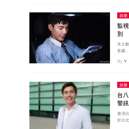
爆對
娛樂
監視
別
本土劇
客廳，
館進
Y
隨著調
娛樂
台八
警訊
會演出
於台
憑藉