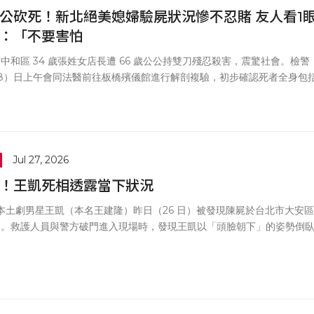
公砍死！新北絕美媳婦驗屍狀況慘不忍賭 友人看1
：「不要害怕
中和區 34 歲張姓女店長遭 66 歲公公持雙刀殘忍殺害，震驚社會。檢警
28）日上午會同法醫前往板橋殯儀館進行解剖複驗，初步確認死者全身包
頸部、雙手及軀幹有多達 30 至 40 處刀傷，其中致命傷位於頸部，詳細
分布與死因仍待法醫出具正式報告。
Jul 27, 2026
！王凱死相透露當下狀況
歲本土劇男星王凱（本名王建隆）昨日（26 日）被發現陳屍於台北市大安區
處。救護人員與警方破門進入現場時，發現王凱以「頭臉朝下」的姿勢倒
廳地板上，經檢視已無生命跡象、氣絕多時。