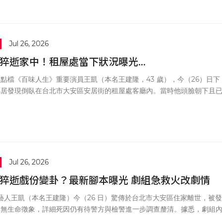
但過程並不順遂，回台後靠著《雨後驕陽》再度走紅，近年則持續活躍於
劇圈。
Jul 26, 2026
猝逝家中！租屋處當下狀況曝光...
點檔《百味人生》重要演員王凱（本名王建隆，43 歲），今（26）日下
鄰居發現倒臥在台北市大安區安居街的租屋處客廳內。當時他頭臉朝下且
死亡，鄰居驚嚇之餘連忙通報警方與救護人員。北市消防局獲報後派遣救
抵現場，經救護人員仔細確認，王凱早已氣絕多時，警方隨即封鎖現場並
繫其親屬。
Jul 26, 2026
猝逝戲份變卦？最新腳本曝光 劇組急救火改劇情
歲藝人王凱（本名王建隆）今（26 日）驚傳於台北市大安區住家離世，被發
已無生命徵象，詳細死因仍有待警方與檢警進一步調查釐清。據悉，劇組
出他疑似因心肌梗塞驟逝，突如其來的噩耗震撼整個演藝圈。