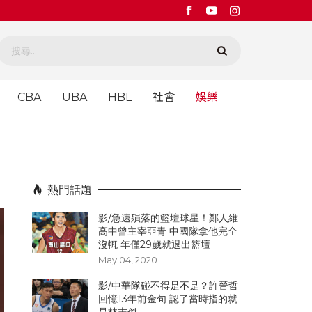
CBA
UBA
HBL
社會
娛樂
熱門話題
影/急速殞落的籃壇球星！鄭人維
高中曾主宰亞青 中國隊拿他完全
沒輒 年僅29歲就退出籃壇
May 04, 2020
影/中華隊碰不得是不是？許晉哲
回憶13年前金句 認了當時指的就