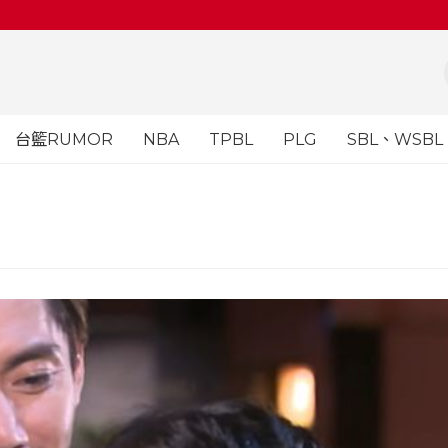
台籃RUMOR
NBA
TPBL
PLG
SBL、WSBL