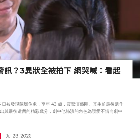
警訊？3異狀全被拍下 網哭喊：看起
6 日被發現陳屍住處，享年 43 歲，震驚演藝圈。其生前最後遺作
播出其最後遺留的精彩戲分，劇中他飾演的角色為護愛不惜向劇中
失去我這個兒子」，沒想到戲外竟戲如人生一語成讖，讓無數入
Jul 28, 2026