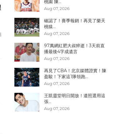
桃園 陳...
眼
Aug 07, 2026
確認了！賽季報銷！再見了樂天
桃猿...
Aug 07, 2026
括
97萬網紅肥大叔猝逝！3天前直
播最後4字成遺言
Aug 07, 2026
再見了CBA！北京媒體證實！陳
盈駿！下家這1隊領跑...
Aug 07, 2026
王凱靈堂明日開放！遺照選用這
臥
張...
Aug 07, 2026