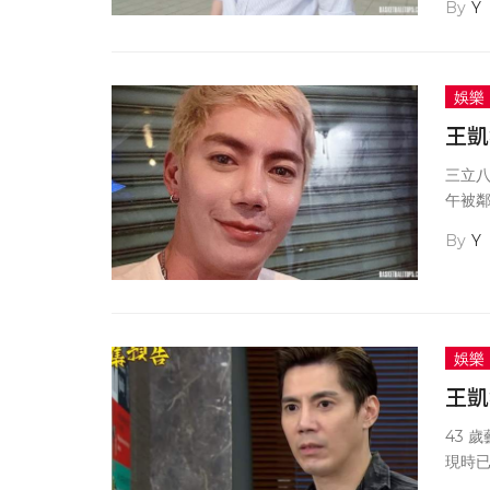
Y
展，
灣戲
娛樂
王凱
三立八
午被
明顯
Y
車趕
急聯
娛樂
王凱
43 
現時
部傳