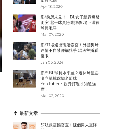
是林志傑
Apr 18, 2020
影/前所未見！HBL女子組竟爆發
衝突 北一球員險遭揮拳 場下還有
球員咆哮
Mar 07, 2020
影/T1場邊出現活春宮！外國男球
迷情不自禁伸鹹豬手 場邊主播看
傻眼...
Jan 06, 2024
影/SBL球員水平差？退休球星岳
瀛立單挑虐知名籃球
YouTuber：親身打過才知道強
度...
Mar 02, 2020
最新文章
領航猿震撼官宣！辣個男人空降