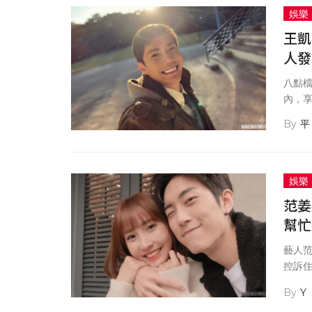
娛樂
王凱
人發
八點檔
內，享
平
娛樂
范姜
幫忙
藝人
控訴
未負擔
Y
他強調