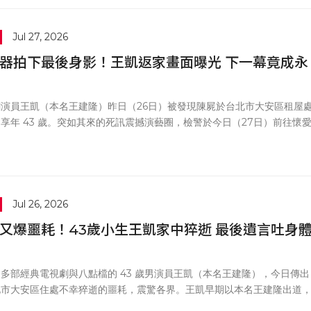
方「帶風向的能力，確實比理解事實的能力還要厲害。」
Jul 27, 2026
器拍下最後身影！王凱返家畫面曝光 下一幕竟成永
演員王凱（本名王建隆）昨日（26日）被發現陳屍於台北市大安區租屋
享年 43 歲。突如其來的死訊震撼演藝圈，檢警於今日（27日）前往懷
行相驗，為求慎重已裁示將擇日解剖複驗，遺體暫時冰存以釐清確切死因
查展開，王凱於 25 日拍完戲收工後的最後返家監視器畫面也隨之曝光。
Jul 26, 2026
又爆噩耗！43歲小生王凱家中猝逝 最後遺言吐身
多部經典電視劇與八點檔的 43 歲男演員王凱（本名王建隆），今日傳出
北市大安區住處不幸猝逝的噩耗，震驚各界。王凱早期以本名王建隆出道
偶像劇《薰衣草》打響知名度並受封「國民男友」，雖曾短暫前往中國發