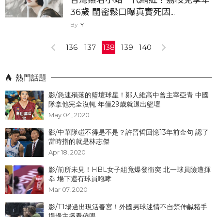
36歲 閨密鬆口曝真實死因...
Y
136
137
138
139
140
熱門話題
影/急速殞落的籃壇球星！鄭人維高中曾主宰亞青 中國
隊拿他完全沒輒 年僅29歲就退出籃壇
May 04, 2020
影/中華隊碰不得是不是？許晉哲回憶13年前金句 認了
當時指的就是林志傑
Apr 18, 2020
影/前所未見！HBL女子組竟爆發衝突 北一球員險遭揮
拳 場下還有球員咆哮
Mar 07, 2020
影/T1場邊出現活春宮！外國男球迷情不自禁伸鹹豬手
場邊主播看傻眼...