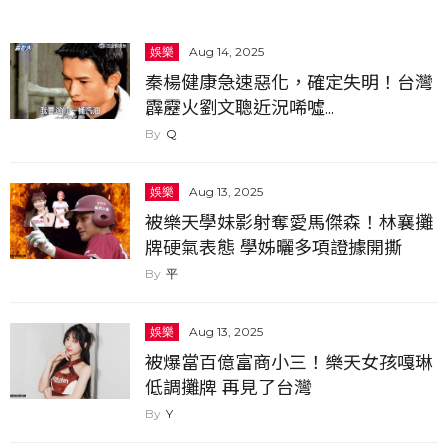
娛樂
Aug 14, 2025
秦楊健康急速惡化，確定失明！台灣
霹靂火劉文聰近況唏噓...
Q
娛樂
Aug 13, 2025
被樂天學妹影射奪愛馬傑森！林襄攤
牌硬氣表態 學姊曬多項證據開撕
平
娛樂
Aug 13, 2025
被爆當百億富商小三！樂天女孩嘎琳
低調攤牌 再見了台灣
Y