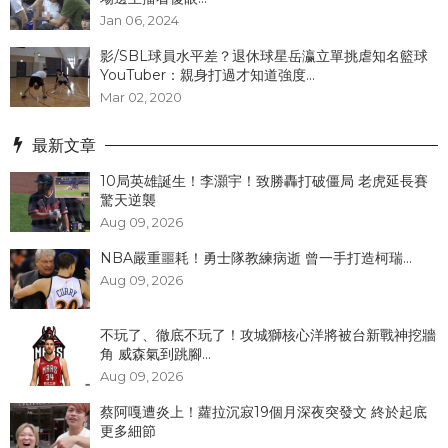
Jan 06, 2024
影/SBL球員水平差？退休球星岳瀛立單挑虐知名籃球
YouTuber：親身打過才知道強度...
Mar 02, 2020
最新文章
10局英雄誕生！李灝宇！致勝轟打破僵局 老虎延長賽
驚天逆襲
Aug 09, 2026
NBA嚴重噩耗！勇士隊教練病逝 曾一手打造柯瑞...
Aug 09, 2026
不玩了、徹底不玩了！攻城獅核心洋將被台新戰神挖牆
角 威森氣到跳腳...
Aug 09, 2026
蔡阿嘎遭炎上！蘿拉沉寂19個月深夜突發文 終於起底
更多細節