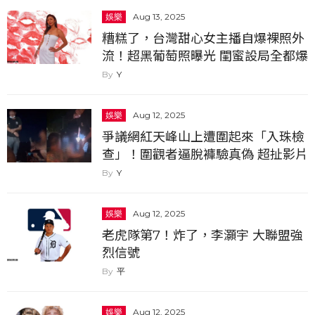
娛樂
Aug 13, 2025
糟糕了，台灣甜心女主播自爆裸照外
流！超黑葡萄照曝光 閨蜜設局全都爆
Y
娛樂
Aug 12, 2025
爭議網紅天峰山上遭圍起來「入珠檢
查」！圍觀者逼脫褲驗真偽 超扯影片
火速瘋傳
Y
娛樂
Aug 12, 2025
老虎隊第7！炸了，李灝宇 大聯盟強
烈信號
平
娛樂
Aug 12, 2025