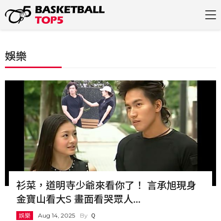
娛樂
衫菜，道明寺少爺來看你了！ 言承旭現身
金寶山看大S 畫面看哭眾人...
娛樂
Aug 14, 2025
Ｑ