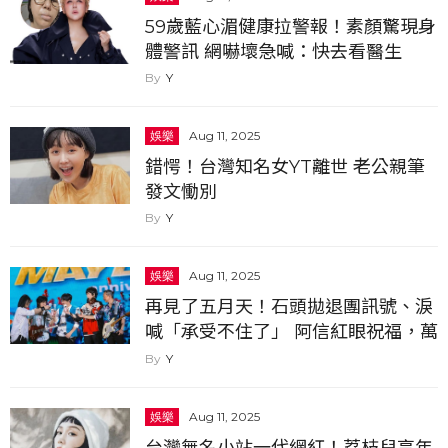
59歲藍心湄健康拉警報！素顏驚現身
體警訊 網嚇壞急喊：快去看醫生
Y
娛樂
Aug 11, 2025
錯愕！台灣知名女YT離世 老公親筆
發文慟別
Y
娛樂
Aug 11, 2025
再見了五月天！石頭拋退團訊號、淚
喊「承受不住了」 阿信紅眼祝福，萬
人淚崩...
Y
娛樂
Aug 11, 2025
台灣無名小站一代網紅！荔枝兒享年