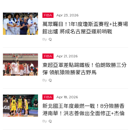
FIBA
Apr 23, 2026
萬眾矚目！1年1度瓊斯盃賽程+比賽場
館出爐 將成名古屋亞運前哨戰
Q
FIBA
Apr 21, 2026
東超亞軍差點踢鐵板！伯朗致勝三分
彈 領航猿險勝蒙古野馬
Q
FIBA
Apr 18, 2026
新北國王年度最燃一戰！8分險勝香
港南華！洪志善做出全面修正+杰倫
有信心能擊敗領航猿
Q