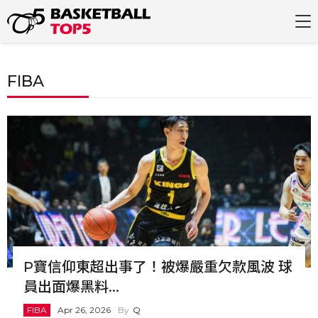
FIBA
P寶信仰東超出事了！被爆嚴重欠款風波 球
員出面爆黑料...
FIBA
Apr 26, 2026
Q