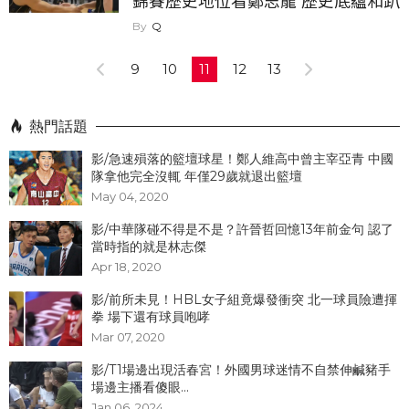
錦賽歷史地位看鄭志龍 歷史底蘊和趴
數仍略勝林志傑...
Q
9
10
11
12
13
熱門話題
影/急速殞落的籃壇球星！鄭人維高中曾主宰亞青 中國
隊拿他完全沒輒 年僅29歲就退出籃壇
May 04, 2020
影/中華隊碰不得是不是？許晉哲回憶13年前金句 認了
當時指的就是林志傑
Apr 18, 2020
影/前所未見！HBL女子組竟爆發衝突 北一球員險遭揮
拳 場下還有球員咆哮
Mar 07, 2020
影/T1場邊出現活春宮！外國男球迷情不自禁伸鹹豬手
場邊主播看傻眼...
Jan 06, 2024