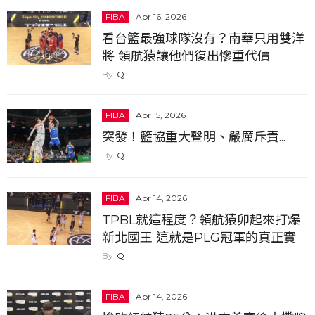
FIBA
Apr 16, 2026
看台籃最強球隊沒有？南華只用雙洋
將 領航猿讓他們復出慘重代價
Q
FIBA
Apr 15, 2026
突發！籃協重大聲明、嚴厲斥責...
Q
FIBA
Apr 14, 2026
TPBL就這程度？領航猿卯起來打爆
新北國王 這就是PLG冠軍的真正實
力...
Q
FIBA
Apr 14, 2026