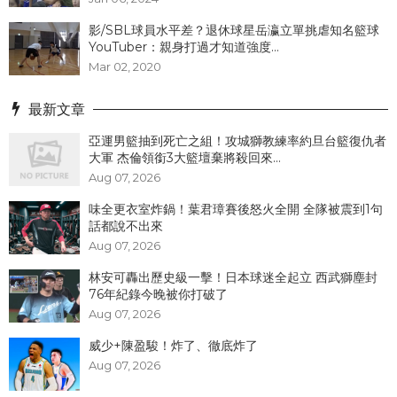
影/SBL球員水平差？退休球星岳瀛立單挑虐知名籃球
YouTuber：親身打過才知道強度...
Mar 02, 2020
最新文章
亞運男籃抽到死亡之組！攻城獅教練率約旦台籃復仇者
大軍 杰倫領銜3大籃壇棄將殺回來...
Aug 07, 2026
味全更衣室炸鍋！葉君璋賽後怒火全開 全隊被震到1句
話都說不出來
Aug 07, 2026
林安可轟出歷史級一擊！日本球迷全起立 西武獅塵封
76年紀錄今晚被你打破了
Aug 07, 2026
威少+陳盈駿！炸了、徹底炸了
Aug 07, 2026