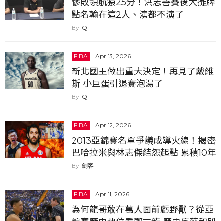
慘敗領航猿25分！洪志善賽後大攤牌
點名輸在這2人、演都不演了
Q
FIBA
Apr 13, 2026
新北國王做出重大決定！再見了戴維
斯 小巨蛋引退賽泡湯了
Q
FIBA
Apr 12, 2026
2013亞錦賽名單爭議成導火線！揭密
巴哈拉米與林志傑結怨起點 累積10年
恩怨他看台灣山羊就噴：他就是個X
劍客
子
FIBA
Apr 11, 2026
為何龍哥敢在萬人面前虧野獸？從亞