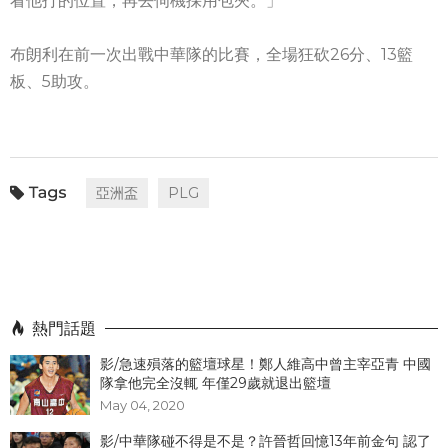
看他打的位置，再去伺機採用包夾。」
布朗利在前一次出戰中華隊的比賽，全場狂砍26分、13籃
板、5助攻。
亞洲盃
PLG
熱門話題
影/急速殞落的籃壇球星！鄭人維高中曾主宰亞青 中國
隊拿他完全沒輒 年僅29歲就退出籃壇
May 04, 2020
影/中華隊碰不得是不是？許晉哲回憶13年前金句 認了