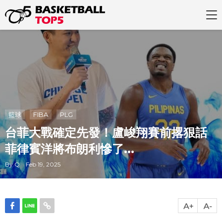
籃球
FIBA
PLG
台菲大戰確定先發！盧峻翔賽前撂狠話
菲律賓洋將布朗利慘了...
By Q Feb 19, 2025