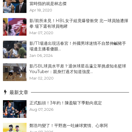
當時指的就是林志傑
Apr 18, 2020
影/前所未見！HBL女子組竟爆發衝突 北一球員險遭揮
拳 場下還有球員咆哮
Mar 07, 2020
影/T1場邊出現活春宮！外國男球迷情不自禁伸鹹豬手
場邊主播看傻眼...
Jan 06, 2024
影/SBL球員水平差？退休球星岳瀛立單挑虐知名籃球
YouTuber：親身打過才知道強度...
Mar 02, 2020
最新文章
正式點頭！3年約！陳盈駿下季動向底定
Aug 07, 2026
鄭浩均變了！平野惠一吐練球實情、心寒阿