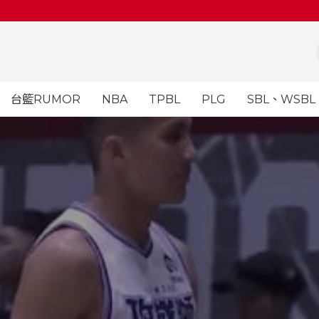
台籃RUMOR
NBA
TPBL
PLG
SBL、WSBL