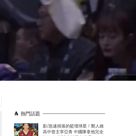
熱門話題
影/急速殞落的籃壇球星！鄭人維
高中曾主宰亞青 中國隊拿他完全