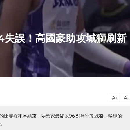
分4失誤！高國豪助攻城獅刷新
的比賽在稍早結束，夢想家最終以96:81痛宰攻城獅，輸球的
錄。