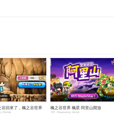
之谷回來了，楓之谷世界
楓之谷世界 楓星 阿里山開放
y Worlds
PR・Maplestory World