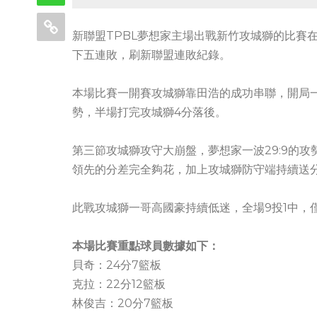
新聯盟TPBL夢想家主場出戰新竹攻城獅的比賽在
下五連敗，刷新聯盟連敗紀錄。
本場比賽一開賽攻城獅靠田浩的成功串聯，開局
勢，半場打完攻城獅4分落後。
第三節攻城獅攻守大崩盤，夢想家一波29:9的
領先的分差完全夠花，加上攻城獅防守端持續送
此戰攻城獅一哥高國豪持續低迷，全場9投1中，
本場比賽重點球員數據如下：
貝奇：24分7籃板
克拉：22分12籃板
林俊吉：20分7籃板