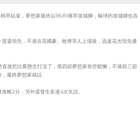
稍早結束，夢想家最終以96:81痛宰攻城獅，輸球的攻城獅也吞
一度還領先，不過在高國豪、敢搏等人上場後，迅速花光領先優
攻勢直接把比賽懸念打沒了，第四節夢想家有些鬆懈，不過前三節
分，最終夢想家就以
僅進帳2分，另外還發生多達4次失誤。