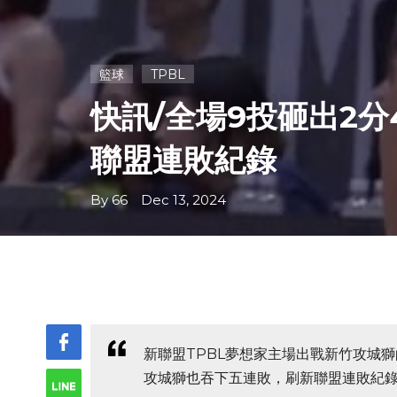
籃球
TPBL
快訊/全場9投砸出2
聯盟連敗紀錄
By 66 Dec 13, 2024
新聯盟TPBL夢想家主場出戰新竹攻城獅
攻城獅也吞下五連敗，刷新聯盟連敗紀