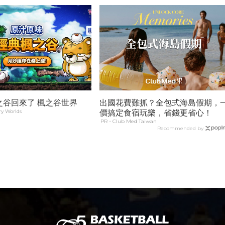
之谷回來了 楓之谷世界
出國花費難抓？全包式海島假期，
y Worlds
價搞定食宿玩樂，省錢更省心！
PR・Club Med Taiwan
Recommended by