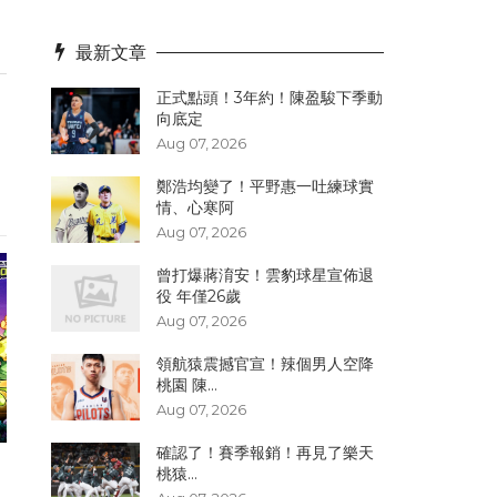
最新文章
正式點頭！3年約！陳盈駿下季動
向底定
Aug 07, 2026
鄭浩均變了！平野惠一吐練球實
情、心寒阿
Aug 07, 2026
曾打爆蔣淯安！雲豹球星宣佈退
役 年僅26歲
Aug 07, 2026
領航猿震撼官宣！辣個男人空降
桃園 陳...
Aug 07, 2026
確認了！賽季報銷！再見了樂天
桃猿...