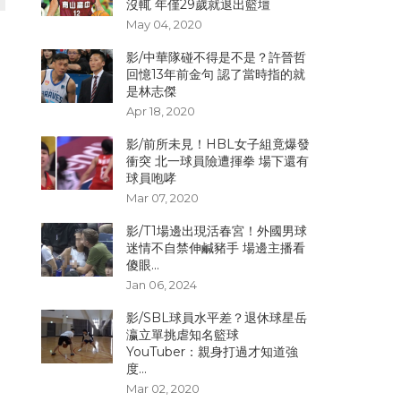
沒輒 年僅29歲就退出籃壇
May 04, 2020
影/中華隊碰不得是不是？許晉哲
回憶13年前金句 認了當時指的就
是林志傑
Apr 18, 2020
影/前所未見！HBL女子組竟爆發
衝突 北一球員險遭揮拳 場下還有
球員咆哮
Mar 07, 2020
影/T1場邊出現活春宮！外國男球
迷情不自禁伸鹹豬手 場邊主播看
傻眼...
Jan 06, 2024
影/SBL球員水平差？退休球星岳
瀛立單挑虐知名籃球
YouTuber：親身打過才知道強
度...
Mar 02, 2020