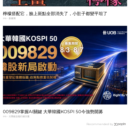
檸檬搭配它，臉上斑點全部消失了，小肚子都變平坦了
PR・新素簡
009829掌握AI關鍵 大華韓國KOSPI 50今強勢開募
PR・大華銀全能行銷方案
Recommended by