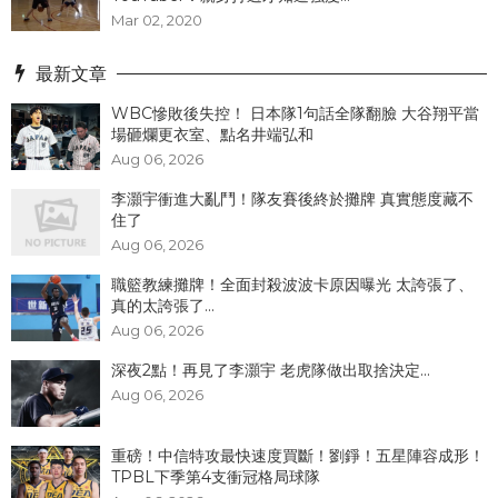
Mar 02, 2020
最新文章
WBC慘敗後失控！ 日本隊1句話全隊翻臉 大谷翔平當
場砸爛更衣室、點名井端弘和
Aug 06, 2026
李灝宇衝進大亂鬥！隊友賽後終於攤牌 真實態度藏不
住了
Aug 06, 2026
職籃教練攤牌！全面封殺波波卡原因曝光 太誇張了、
真的太誇張了...
Aug 06, 2026
深夜2點！再見了李灝宇 老虎隊做出取捨決定...
Aug 06, 2026
重磅！中信特攻最快速度買斷！劉錚！五星陣容成形！
TPBL下季第4支衝冠格局球隊