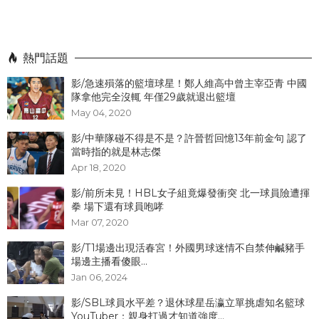
熱門話題
影/急速殞落的籃壇球星！鄭人維高中曾主宰亞青 中國
隊拿他完全沒輒 年僅29歲就退出籃壇
May 04, 2020
影/中華隊碰不得是不是？許晉哲回憶13年前金句 認了
當時指的就是林志傑
Apr 18, 2020
影/前所未見！HBL女子組竟爆發衝突 北一球員險遭揮
拳 場下還有球員咆哮
Mar 07, 2020
影/T1場邊出現活春宮！外國男球迷情不自禁伸鹹豬手
場邊主播看傻眼...
Jan 06, 2024
影/SBL球員水平差？退休球星岳瀛立單挑虐知名籃球
YouTuber：親身打過才知道強度...