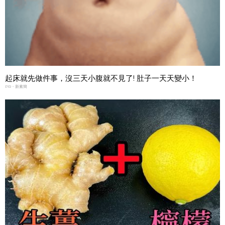
起床就先做件事，沒三天小腹就不見了! 肚子一天天變小！
PR・新素簡