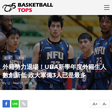
籃球
UBA
外籍勢力退場！UBA新學年度外籍生人
數創新低 政大軍備3人已是最多
By Q Nov 01, 2024