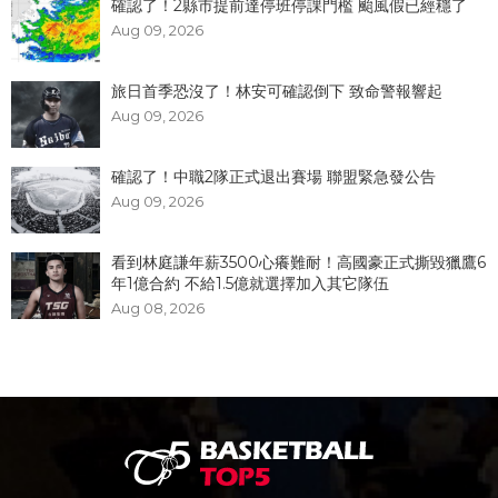
確認了！2縣市提前達停班停課門檻 颱風假已經穩了
Aug 09, 2026
旅日首季恐沒了！林安可確認倒下 致命警報響起
Aug 09, 2026
確認了！中職2隊正式退出賽場 聯盟緊急發公告
Aug 09, 2026
看到林庭謙年薪3500心癢難耐！高國豪正式撕毀獵鷹6
年1億合約 不給1.5億就選擇加入其它隊伍
Aug 08, 2026