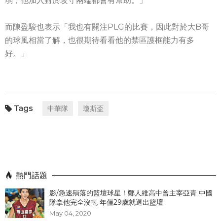
弱，他加入對於攻守兩端都會有幫助。」
而陳盈駿也表示「我也有關注PLG的比賽，因此對於大B哥
的球風相當了解，也很期待看看他的禁區護框能力有多
好。」
中華隊
瓊斯盃
熱門話題
影/急速殞落的籃壇球星！鄭人維高中曾主宰亞青 中國
隊拿他完全沒輒 年僅29歲就退出籃壇
May 04, 2020