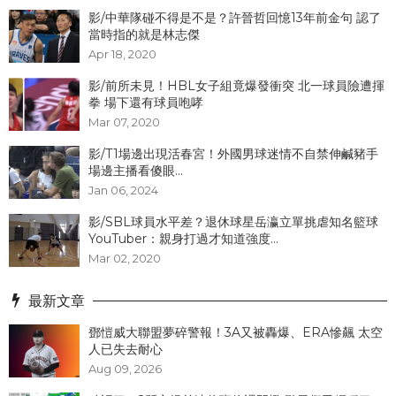
影/中華隊碰不得是不是？許晉哲回憶13年前金句 認了
當時指的就是林志傑
Apr 18, 2020
影/前所未見！HBL女子組竟爆發衝突 北一球員險遭揮
拳 場下還有球員咆哮
Mar 07, 2020
影/T1場邊出現活春宮！外國男球迷情不自禁伸鹹豬手
場邊主播看傻眼...
Jan 06, 2024
影/SBL球員水平差？退休球星岳瀛立單挑虐知名籃球
YouTuber：親身打過才知道強度...
Mar 02, 2020
最新文章
鄧愷威大聯盟夢碎警報！3A又被轟爆、ERA慘飆 太空
人已失去耐心
Aug 09, 2026