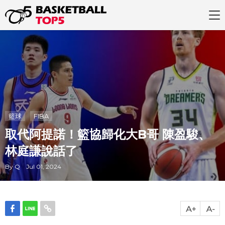
籃球
FIBA
取代阿提諾！籃協歸化大B哥 陳盈駿、
林庭謙說話了
By Q Jul 01, 2024